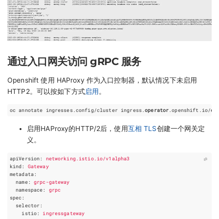
通过入口网关访问 gRPC 服务
Openshift 使用 HAProxy 作为入口控制器，默认情况下未启用
HTTP2。可以按如下方式
启用
。
oc annotate ingresses.config/cluster ingress.
operator
.openshift.io/
de
启用HAProxy的HTTP/2后，使用
互相 TLS
创建一个网关定
义。
apiVersion
:
networking.istio.io/v1alpha3
kind
:
Gateway
metadata
:
name
:
grpc-gateway
namespace
:
grpc
spec
:
selector
:
istio
:
ingressgateway