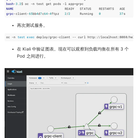
bash
-
3
.
2
NAME
grpc
-client-
65
bb
4
d
7
c
64
-
4
ftpz   
2
/
2
     Running   
0
37
再次测试服务。
oc -n 
test
exec
在 Kiali 中验证图表。现在可以观察到负载均衡在所有 3 个
Pod 之间进行。