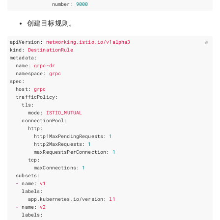
number
:
9000
创建目标规则。
apiVersion
:
networking.istio.io/v1alpha3
kind
:
DestinationRule
metadata
:
name
:
grpc-dr
namespace
:
grpc
spec
:
host
:
grpc
trafficPolicy
:
tls
:
mode
:
ISTIO_MUTUAL
connectionPool
:
http
:
http1MaxPendingRequests
:
1
http2MaxRequests
:
1
maxRequestsPerConnection
:
1
tcp
:
maxConnections
:
1
subsets
:
-
name
:
v1
labels
:
app.kubernetes.io/version
:
l1
-
name
:
v2
labels
: