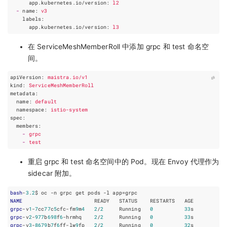
app.kubernetes.io/version
:
l2
-
name
:
v3
labels
:
app.kubernetes.io/version
:
l3
在 ServiceMeshMemberRoll 中添加 grpc 和 test 命名空
间。
apiVersion
:
maistra.io/v1
kind
:
ServiceMeshMemberRoll
metadata
:
name
:
default
namespace
:
istio-system
spec
:
members
:
-
grpc
-
test
重启 grpc 和 test 命名空间中的 Pod。现在 Envoy 代理作为
sidecar 附加。
bash
-
3
.
2
NAME
grpc
-v
1
-
7
cc
77
c
5
cfc-fm
9
m
4
2
/
2
     Running   
0
33
grpc
-v
2
-
977
b
698
f
6
-hrmhq    
2
/
2
     Running   
0
33
grpc
-v
3
-
8679
b
7
f
6
ff-lw
9
fp   
2
/
2
     Running   
0
32