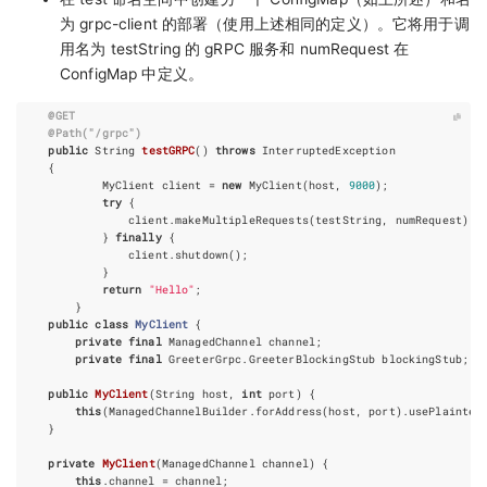
为 grpc-client 的部署（使用上述相同的定义）。它将用于调
用名为 testString 的 gRPC 服务和 numRequest 在
ConfigMap 中定义。
@GET
@Path
(
"/grpc"
)
public
String
testGRPC
()
throws
InterruptedException
{
MyClient
client
=
new
MyClient
(
host
,
9000
);
try
{
client
.
makeMultipleRequests
(
testString
,
numRequest
);
}
finally
{
client
.
shutdown
();
}
return
"Hello"
;
}
public
class
MyClient
{
private
final
ManagedChannel
channel
;
private
final
GreeterGrpc
.
GreeterBlockingStub
blockingStub
;
public
MyClient
(
String
host
,
int
port
)
{
this
(
ManagedChannelBuilder
.
forAddress
(
host
,
port
).
usePlaintex
}
private
MyClient
(
ManagedChannel
channel
)
{
this
.
channel
=
channel
;