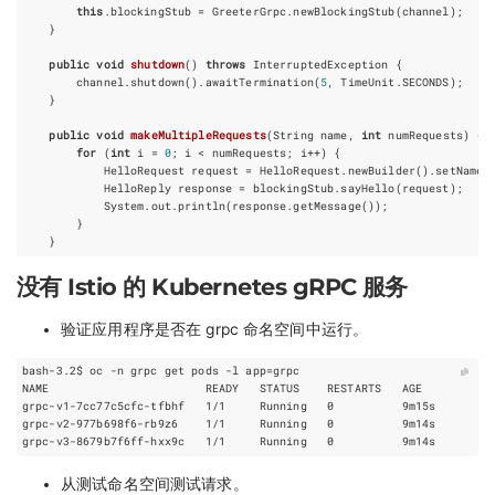
this
.
blockingStub
=
GreeterGrpc
.
newBlockingStub
(
channel
);
}
public
void
shutdown
()
throws
InterruptedException
{
channel
.
shutdown
().
awaitTermination
(
5
,
TimeUnit
.
SECONDS
);
}
public
void
makeMultipleRequests
(
String
name
,
int
numRequests
)
{
for
(
int
i
=
0
;
i
<
numRequests
;
i
++
)
{
HelloRequest
request
=
HelloRequest
.
newBuilder
().
setName
(
HelloReply
response
=
blockingStub
.
sayHello
(
request
);
System
.
out
.
println
(
response
.
getMessage
());
}
}
没有 Istio 的 Kubernetes gRPC 服务
验证应用程序是否在 grpc 命名空间中运行。
bash-3.2$ oc -n grpc get pods -l 
app
=
grpc-v1-7cc77c5cfc-tfbhf   1/1     Running   
0
grpc-v2-977b698f6-rb9z6    1/1     Running   
0
grpc-v3-8679b7f6ff-hxx9c   1/1     Running   
0
从测试命名空间测试请求。