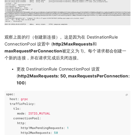
观察上面的行（创建新连接）。这是因为在 DestinationRule
ConnectionPool 设置中 (
http2MaxRequests
和
maxRequestPerConnection
被定义为 1)。每个请求都会创建一
个新的连接，并在请求完成后关闭连接。
更改 DestinationRule ConnectionPool 设置
(
http2MaxRequests: 50, maxRequestsPerConnection:
100
)
spec
:
host
:
grpc
trafficPolicy
:
tls
:
mode
:
ISTIO_MUTUAL
connectionPool
:
http
:
http1MaxPendingRequests
:
1
http2MaxRequests
:
50