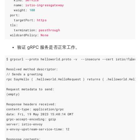
kind
:
Service
name
:
istio-ingressgateway
weight
:
100
port
:
targetPort
:
https
tls
:
termination
:
passthrough
wildcardPolicy
:
None
验证 gRPC 服务是否正常工作。
$ grpcurl --proto helloworld.proto -v  --insecure --cert istio/files/
rpc SayHello 
(
 .helloworld.HelloRequest 
)
 returns 
(
 .helloworld.Hello
(
empty
)
date: Fri, 
19
 May 
2023
x-envoy-upstream-service-time: 
12