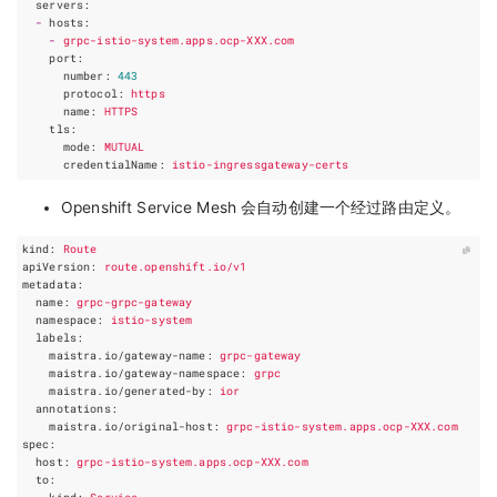
servers
:
-
hosts
:
-
grpc-istio-system.apps.ocp-XXX.com
port
:
number
:
443
protocol
:
https
name
:
HTTPS
tls
:
mode
:
MUTUAL
credentialName
:
istio-ingressgateway-certs
Openshift Service Mesh 会自动创建一个经过路由定义。
kind
:
Route
apiVersion
:
route.openshift.io/v1
metadata
:
name
:
grpc-grpc-gateway
namespace
:
istio-system
labels
:
maistra.io/gateway-name
:
grpc-gateway
maistra.io/gateway-namespace
:
grpc
maistra.io/generated-by
:
ior
annotations
:
maistra.io/original-host
:
grpc-istio-system.apps.ocp-XXX.com
spec
:
host
:
grpc-istio-system.apps.ocp-XXX.com
to
: