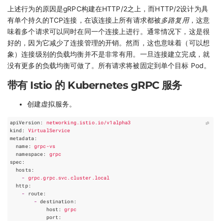
上述行为的原因是gRPC构建在HTTP/2之上，而HTTP/2设计为具
有单个持久的TCP连接，在该连接上所有请求都被
多路复用
，这意
味着多个请求可以同时在同一个连接上进行。通常情况下，这是很
好的，因为它减少了连接管理的开销。然而，这也意味着（可以想
象）连接级别的负载均衡并不是非常有用。一旦连接建立完成，就
没有更多的负载均衡可做了。所有请求将被固定到单个目标 Pod。
带有 Istio 的 Kubernetes gRPC 服务
创建虚拟服务。
apiVersion
:
networking.istio.io/v1alpha3
kind
:
VirtualService
metadata
:
name
:
grpc-vs
namespace
:
grpc
spec
:
hosts
:
-
grpc.grpc.svc.cluster.local
http
:
-
route
:
-
destination
:
host
:
grpc
port
: