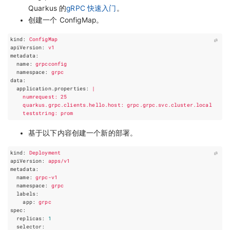
Quarkus 的
gRPC 快速入门
。
创建一个 ConfigMap。
kind
:
ConfigMap
apiVersion
:
v1
metadata
:
name
:
grpcconfig
namespace
:
grpc
data
:
application.properties
:
|
    teststring: prom
基于以下内容创建一个新的部署。
kind
:
Deployment
apiVersion
:
apps/v1
metadata
:
name
:
grpc-v1
namespace
:
grpc
labels
:
app
:
grpc
spec
:
replicas
:
1
selector
: