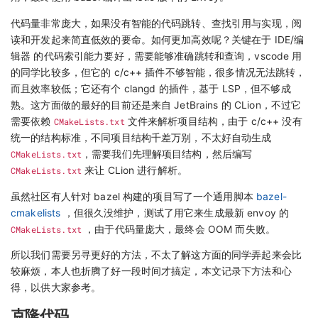
代码量非常庞大，如果没有智能的代码跳转、查找引用与实现，阅
读和开发起来简直低效的要命。如何更加高效呢？关键在于 IDE/编
辑器 的代码索引能力要好，需要能够准确跳转和查询，vscode 用
的同学比较多，但它的 c/c++ 插件不够智能，很多情况无法跳转，
而且效率较低；它还有个 clangd 的插件，基于 LSP，但不够成
熟。这方面做的最好的目前还是来自 JetBrains 的 CLion，不过它
需要依赖
CMakeLists.txt
文件来解析项目结构，由于 c/c++ 没有
统一的结构标准，不同项目结构千差万别，不太好自动生成
CMakeLists.txt
，需要我们先理解项目结构，然后编写
CMakeLists.txt
来让 CLion 进行解析。
虽然社区有人针对 bazel 构建的项目写了一个通用脚本
bazel-
cmakelists
，但很久没维护，测试了用它来生成最新 envoy 的
CMakeLists.txt
，由于代码量庞大，最终会 OOM 而失败。
所以我们需要另寻更好的方法，不太了解这方面的同学弄起来会比
较麻烦，本人也折腾了好一段时间才搞定，本文记录下方法和心
得，以供大家参考。
克隆代码