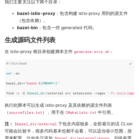
我们主要关注以下两个目录：
bazel-istio-proxy
：包含构建 istio-proxy 用到的源文件
（包含依赖）。
bazel-bin
：包含一些 generated 代码。
生成源码文件列表
在 istio-proxy 根目录创建脚本文件
generate-srcs.sh
：
#!/bin/bash
set
bazel_dir
=
"bazel-
${
PWD
##*/
}
"
find -L -E 
$bazel_dir
/external src extensions -regex 
'.*\.(cc|c|cpp)'
执行此脚本可以生成 istio-proxy 及其依赖的源文件列表
（
sourcefiles.txt
），用于在
CMakeLists.txt
中引用。
注：
$bazel_dir/external
下包含内容较多，全部索引的话 CLion
可能会比较卡，很多代码基本也都不会看，可以适当缩小范围，按
需来配置，比如先只添加
$bazel_dir/external/envoy
，后续有需