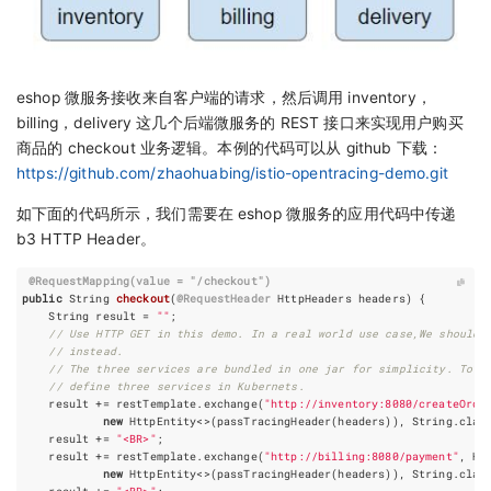
eshop 微服务接收来自客户端的请求，然后调用 inventory，
billing，delivery 这几个后端微服务的 REST 接口来实现用户购买
商品的 checkout 业务逻辑。本例的代码可以从 github 下载：
https://github.com/zhaohuabing/istio-opentracing-demo.git
如下面的代码所示，我们需要在 eshop 微服务的应用代码中传递
b3 HTTP Header。
@RequestMapping
(
value
=
"/checkout"
)
public
String
checkout
(
@RequestHeader
HttpHeaders
headers
)
{
String
result
=
""
;
// Use HTTP GET in this demo. In a real world use case,We should 
// instead.
// The three services are bundled in one jar for simplicity. To m
// define three services in Kubernets.
result
+=
restTemplate
.
exchange
(
"http://inventory:8080/createOrde
new
HttpEntity
<>
(
passTracingHeader
(
headers
)),
String
.
clas
result
+=
"<BR>"
;
result
+=
restTemplate
.
exchange
(
"http://billing:8080/payment"
,
Ht
new
HttpEntity
<>
(
passTracingHeader
(
headers
)),
String
.
clas