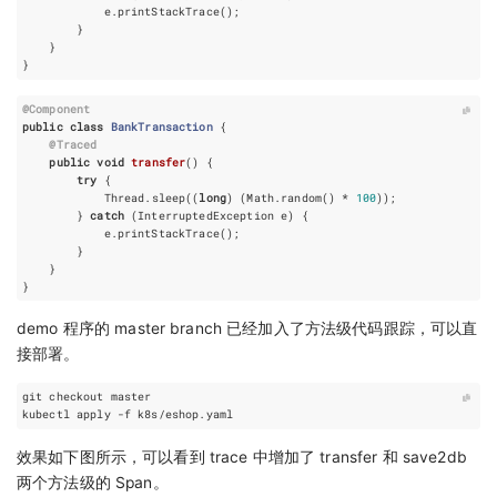
e
.
printStackTrace
();
}
}
}
@Component
public
class
BankTransaction
{
@Traced
public
void
transfer
()
{
try
{
Thread
.
sleep
((
long
)
(
Math
.
random
()
*
100
));
}
catch
(
InterruptedException
e
)
{
e
.
printStackTrace
();
}
}
}
demo 程序的 master branch 已经加入了方法级代码跟踪，可以直
接部署。
效果如下图所示，可以看到 trace 中增加了 transfer 和 save2db
两个方法级的 Span。