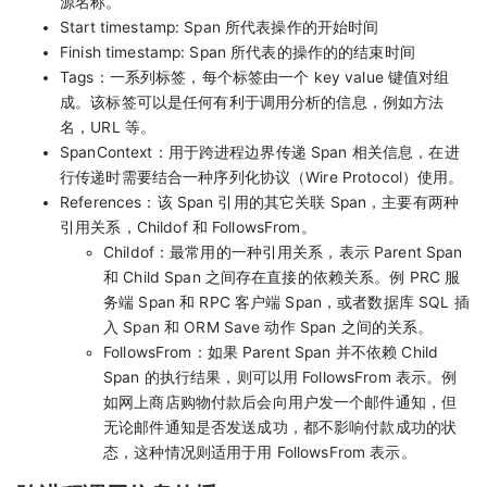
源名称。
Start timestamp: Span 所代表操作的开始时间
Finish timestamp: Span 所代表的操作的的结束时间
Tags：一系列标签，每个标签由一个 key value 键值对组
成。该标签可以是任何有利于调用分析的信息，例如方法
名，URL 等。
SpanContext：用于跨进程边界传递 Span 相关信息，在进
行传递时需要结合一种序列化协议（Wire Protocol）使用。
References：该 Span 引用的其它关联 Span，主要有两种
引用关系，Childof 和 FollowsFrom。
Childof：最常用的一种引用关系，表示 Parent Span
和 Child Span 之间存在直接的依赖关系。例 PRC 服
务端 Span 和 RPC 客户端 Span，或者数据库 SQL 插
入 Span 和 ORM Save 动作 Span 之间的关系。
FollowsFrom：如果 Parent Span 并不依赖 Child
Span 的执行结果，则可以用 FollowsFrom 表示。例
如网上商店购物付款后会向用户发一个邮件通知，但
无论邮件通知是否发送成功，都不影响付款成功的状
态，这种情况则适用于用 FollowsFrom 表示。