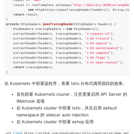
result
+=
"<BR>"
;
result
+=
restTemplate
.
exchange
(
"http://delivery:8080/arrangeDeli
new
HttpEntity
<>
(
passTracingHeader
(
headers
)),
String
.
clas
return
result
;
}
private
HttpHeaders
passTracingHeader
(
HttpHeaders
headers
)
{
HttpHeaders
tracingHeaders
=
new
HttpHeaders
();
extractHeader
(
headers
,
tracingHeaders
,
"x-request-id"
);
extractHeader
(
headers
,
tracingHeaders
,
"x-b3-traceid"
);
extractHeader
(
headers
,
tracingHeaders
,
"x-b3-spanid"
);
extractHeader
(
headers
,
tracingHeaders
,
"x-b3-parentspanid"
);
extractHeader
(
headers
,
tracingHeaders
,
"x-b3-sampled"
);
extractHeader
(
headers
,
tracingHeaders
,
"x-b3-flags"
);
extractHeader
(
headers
,
tracingHeaders
,
"x-ot-span-context"
);
return
tracingHeaders
;
}
在 Kubernets 中部署该程序，查看 Istio 分布式调用跟踪的效果。
首先部署 Kubernets cluster，注意需要启用 API Server 的
Webhook 选项
在 Kubernets cluster 中部署 Istio，并且启用 default
namespace 的 sidecar auto injection
在 Kubernets cluster 中部署 eshop 应用
git 
clone