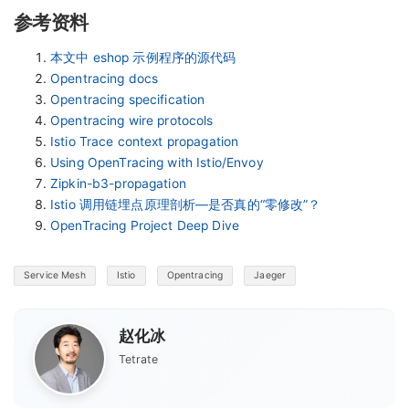
参考资料
本文中 eshop 示例程序的源代码
Opentracing docs
Opentracing specification
Opentracing wire protocols
Istio Trace context propagation
Using OpenTracing with Istio/Envoy
Zipkin-b3-propagation
Istio 调用链埋点原理剖析—是否真的“零修改”？
OpenTracing Project Deep Dive
Service Mesh
Istio
Opentracing
Jaeger
赵化冰
Tetrate