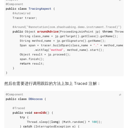
@Component
public
class
TracingAspect
{
@Autowired
Tracer
tracer
;
@Around
(
"@annotation(com.zhaohuabing.demo.instrument.Traced)"
)
public
Object
aroundAdvice
(
ProceedingJoinPoint
jp
)
throws
Throwab
String
class_name
=
jp
.
getTarget
().
getClass
().
getName
();
String
method_name
=
jp
.
getSignature
().
getName
();
Span
span
=
tracer
.
buildSpan
(
class_name
+
"."
+
method_name
).
.
withTag
(
"method"
,
method_name
).
start
();
Object
result
=
jp
.
proceed
();
span
.
finish
();
return
result
;
}
}
然后在需要进行调用跟踪的方法上加上 Traced 注解：
@Component
public
class
DBAccess
{
@Traced
public
void
save2db
()
{
try
{
Thread
.
sleep
((
long
)
(
Math
.
random
()
*
100
));
}
catch
(
InterruptedException
e
)
{