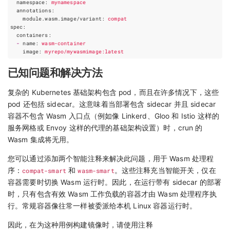
namespace
:
mynamespace
annotations
:
module.wasm.image/variant
:
compat
spec
:
containers
:
-
name
:
wasm-container
image
:
myrepo/mywasmimage:latest
已知问题和解决方法
复杂的 Kubernetes 基础架构包含 pod，而且在许多情况下，这些
pod 还包括 sidecar。这意味着当部署包含 sidecar 并且 sidecar
容器不包含 Wasm 入口点（例如像 Linkerd、Gloo 和 Istio 这样的
服务网格或 Envoy 这样的代理的基础架构设置）时，crun 的
Wasm 集成将无用。
您可以通过添加两个智能注释来解决此问题，用于 Wasm 处理程
序：
compat-smart
和
wasm-smart
。这些注释充当智能开关，仅在
容器需要时切换 Wasm 运行时。因此，在运行带有 sidecar 的部署
时，只有包含有效 Wasm 工作负载的容器才由 Wasm 处理程序执
行。常规容器像往常一样被委派给本机 Linux 容器运行时。
因此，在为这种用例构建镜像时，请使用注释