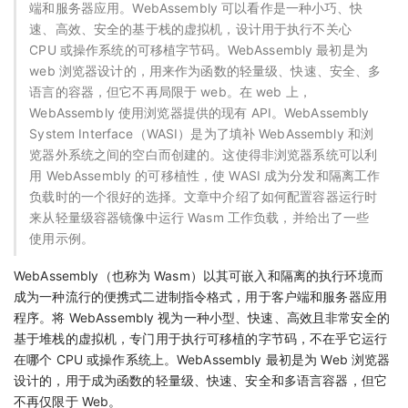
端和服务器应用。WebAssembly 可以看作是一种小巧、快
速、高效、安全的基于栈的虚拟机，设计用于执行不关心
CPU 或操作系统的可移植字节码。WebAssembly 最初是为
web 浏览器设计的，用来作为函数的轻量级、快速、安全、多
语言的容器，但它不再局限于 web。在 web 上，
WebAssembly 使用浏览器提供的现有 API。WebAssembly
System Interface（WASI）是为了填补 WebAssembly 和浏
览器外系统之间的空白而创建的。这使得非浏览器系统可以利
用 WebAssembly 的可移植性，使 WASI 成为分发和隔离工作
负载时的一个很好的选择。文章中介绍了如何配置容器运行时
来从轻量级容器镜像中运行 Wasm 工作负载，并给出了一些
使用示例。
WebAssembly（也称为 Wasm）以其可嵌入和隔离的执行环境而
成为一种流行的便携式二进制指令格式，用于客户端和服务器应用
程序。将 WebAssembly 视为一种小型、快速、高效且非常安全的
基于堆栈的虚拟机，专门用于执行可移植的字节码，不在乎它运行
在哪个 CPU 或操作系统上。WebAssembly 最初是为 Web 浏览器
设计的，用于成为函数的轻量级、快速、安全和多语言容器，但它
不再仅限于 Web。