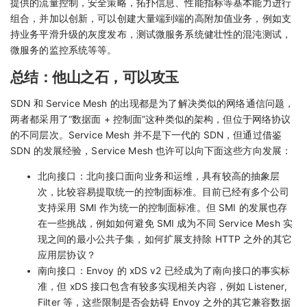
提供的流量控制，安全策略，拓扑信息、性能指标等基本能力进行
组合，并加以创新，可以创建大量端到端的高附加值业务，例如支
持业务平滑升级的灰度发布，测试微服务系统健壮性的混沌测试，
微服务的监控系统等等。
总结：他山之石，可以攻玉
SDN 和 Service Mesh 的出现都是为了解决类似的网络通信问题，
两者都采用了“数据面 + 控制面”这种类似的架构，但位于网络协议
的不同层次。Service Mesh 并不是下一代的 SDN，但通过借鉴
SDN 的发展经验，Service Mesh 也许可以向下面这些方向发展：
北向接口：北向接口面向业务和运维，具有较高的抽象层
次，比较容易提取统一的控制面标准。目前已经有多个公司
支持采用 SMI 作为统一的控制面标准。但 SMI 的发展也存
在一些挑战，例如如何避免 SMI 成为不同 Service Mesh 实
现之间的最小公共子集，如何扩展支持除 HTTP 之外的其它
应用层协议？
南向接口：Envoy 的 xDS v2 已经成为了南向接口的事实标
准，但 xDS 接口包含有较多实现相关内容，例如 Listener,
Filter 等，这些限制是否会妨碍 Envoy 之外的其它兼容数据