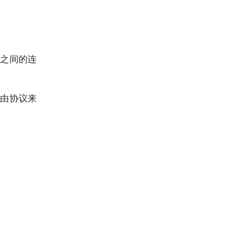
群之间的连
路由协议来
。