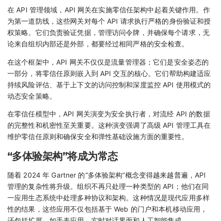
在 API 管理领域，API 网关在实施零信任架构中起着关键作用。作
为第一道防线，这些网关对每个 API 请求执行严格的身份验证和授
权策略。它们负责验证凭据，管理访问令牌，并确保每个请求，无
论来自组织内部还是外部，都要经过相同严格的安全检查。
在这个框架中，API 网关不仅仅是流量管理器；它们是安全姿态的
一部分，将零信任原则嵌入到 API 交互的核心。它们帮助构建适应
持续风险评估、基于上下文的访问控制和深度监控 API 使用模式的
动态安全策略。
在零信任模型中，API 网关演变为安全执行者，对流经 API 的数据
的完整性和机密性至关重要。这种演变强调了高级 API 管理工具在
维护零信任原则和确保安全和弹性基础设施方面的重要性。
“多体验架构”将成为常态
随着 2024 年 Gartner 的“多体验架构”概念变得越来越普遍，API
管理的复杂性将升级。组织不再只处理一种类型的 API；他们在同
一应用生态系统中处理多种协议和架构。这种情况是现代应用多样
性的结果，这些应用不仅包括基于 Web 的门户和本机移动应用，
还包括扩展，如手表应用、实时对话界面和人工智能集成。