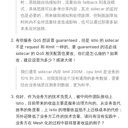
时，系统能自动感知到，流量自动 fallback 到直连模
式，具体思路可以参考分享内容，其次 sidecar 的监控
也是必要的，用来辅助感知和处理故障。控制面故障短
时间内不会对流量转发造成影响，也可以通过部署多副
本来应对故障。
有些服务 QoS 想设置 guaranteed，但是 istio 的 sidecar
不是 request 和 litmit 一样的。要 guaranteed 的话必须
sidecar 的 QoS 相关配置也要改。你们是怎么做的？如果
改，建议设置为多少？感谢大佬！
我们通常 sidecar 内存 limit 200M，cpu limit 是业务的
10% 到 20%，但我觉得这个没有通用的参考数据，需要
结合业务场景压测拿到数据，更为科学。
你好。作为业务方的技术负责人，被中间件团队推动上
Istio，目前带来的收益主要是服务治理方向的。从业务迭代
效率的角度看，上 Istio 的增量收益抵不上迁移成本的代价；
另外还降低了业务方工作的技术含量。请问有没有实践中，
业务方在 Mesh 化的过程中获得显著收益的例子？