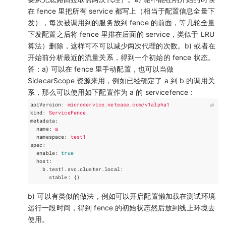
在 fence 里把所有 service 都写上（相当于配置信息全量下
发），每次被调用到的服务放到 fence 的前面，等几轮全量
下发配置之后将 fence 里排在后面的 service，类似于 LRU
算法）删除，这样可不可以减少两次代理的次数。b) 或者在
开始前分析最近的流量关系，得到一个初始的 fence 状态。
答：a) 可以在 fence 里手动配置，也可以当做
SidecarScope 资源来用，例如已经确定了 a 到 b 的调用关
系，那么可以使用如下配置作为 a 的 servicefence：
apiVersion
:
microservice.netease.com/v1alpha1
kind
:
ServiceFence
metadata
:
name
:
a
namespace
:
test1
spec
:
enable
:
true
host
:
b.test1.svc.cluster.local
:
stable
:
{}
b) 可以有类似的做法，例如可以开启配置懒加载在测试环境
运行一段时间，得到 fence 的初始状态然后放到线上环境去
使用。