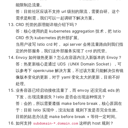
能限制总流量。
答：目前社区应该不支持 url 级别的限流，需要自研。这个
需求是刚需，我们可以一起调研下解决方案。
CRD 托管的原理能详细介绍下吗？
答：核心使用的是 kubernetes aggregation 技术，把 Istio
CRD 作为 kubernetes 的外部扩展。
当用户读写 Istio crd 时， api server 会将流量路由到我们指
定的外部服务，我们这外部服务实现了 crd 的托管。
Envoy 如何做热更新？怎么在容器内注入新版本的 Envoy？
答：热更新核心是通过 UDS（UNIX Domain Socket），可
以参考下 openkruise 解决方案，不过该方案只能解决仅有镜
像版本变化的更新，对于 yaml 变化太大的更新，目前不好
处理。
业务容器已经启动接收流量了，而 envoy 还没完成 eds 的
下发，出现流量损失？Istio 是否会出现这种情况？
答：会的，所以需要遵循 make before break，核心原因在
于：目前 Istio 实现中，没法知道 规则下发是否完全生效。
目前的姑息办法是 make before break + 等待一定时间。
如何支持
subdomain-*.domain.com
这样的 host 规则？