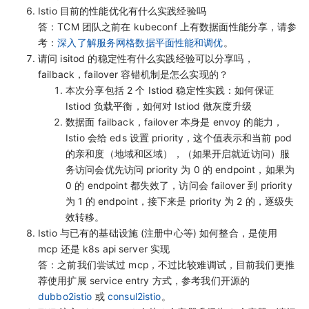
Istio 目前的性能优化有什么实践经验吗
答：TCM 团队之前在 kubeconf 上有数据面性能分享，请参
考：
深入了解服务网格数据平面性能和调优
。
请问 isitod 的稳定性有什么实践经验可以分享吗，
failback，failover 容错机制是怎么实现的？
本次分享包括 2 个 Istiod 稳定性实践：如何保证
Istiod 负载平衡，如何对 Istiod 做灰度升级
数据面 failback，failover 本身是 envoy 的能力，
Istio 会给 eds 设置 priority，这个值表示和当前 pod
的亲和度（地域和区域），（如果开启就近访问）服
务访问会优先访问 priority 为 0 的 endpoint，如果为
0 的 endpoint 都失效了，访问会 failover 到 priority
为 1 的 endpoint，接下来是 priority 为 2 的，逐级失
效转移。
Istio 与已有的基础设施 (注册中心等) 如何整合，是使用
mcp 还是 k8s api server 实现
答：之前我们尝试过 mcp，不过比较难调试，目前我们更推
荐使用扩展 service entry 方式，参考我们开源的
dubbo2istio
或
consul2istio
。