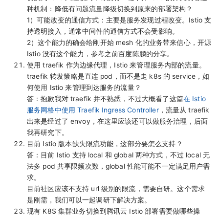
种机制：降低有问题流量降级切换到原来的部署架构？
1）可能改变的通信方式：主要是服务发现过程改变。Istio 支
持透明接入，通常中间件的通信方式不会受影响。
2）这个能力的确会给刚开始 mesh 化的业务带来信心，开源
Istio 没有这个能力，参考之前百度陈鹏的分享。
使用 traefik 作为边缘代理，Istio 来管理服务内部的流量。
traefik 转发策略是直连 pod，而不是走 k8s 的 service，如
何使用 Istio 来管理到达服务的流量？
答：抱歉我对 traefik 并不熟悉，不过大概看了这篇
在 Istio
服务网格中使用 Traefik Ingress Controller
，流量从 traefik
出来是经过了 envoy，在这里应该还可以做服务治理，后面
我再研究下。
目前 Istio 版本缺失限流功能，这部分要怎么支持？
答：目前 Istio 支持 local 和 global 两种方式，不过 local 无
法多 pod 共享限频次数，global 性能可能不一定满足用户需
求。
目前社区应该不支持 url 级别的限流，需要自研。这个需求
是刚需，我们可以一起调研下解决方案。
现有 K8S 集群业务切换到腾讯云 Istio 部署需要做哪些操