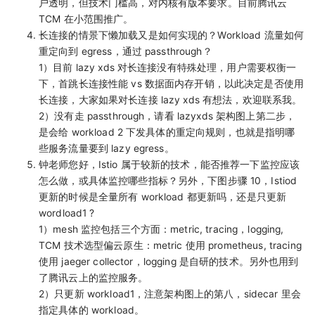
户透明，但技术门槛高，对内核有版本要求。目前腾讯云
TCM 在小范围推广。
长连接的情景下懒加载又是如何实现的？Workload 流量如何
重定向到 egress，通过 passthrough？
1）目前 lazy xds 对长连接没有特殊处理，用户需要权衡一
下，首跳长连接性能 vs 数据面内存开销，以此决定是否使用
长连接，大家如果对长连接 lazy xds 有想法，欢迎联系我。
2）没有走 passthrough，请看 lazyxds 架构图上第二步，
是会给 workload 2 下发具体的重定向规则，也就是指明哪
些服务流量要到 lazy egress。
钟老师您好，Istio 属于较新的技术，能否推荐一下监控应该
怎么做，或具体监控哪些指标？另外，下图步骤 10，Istiod
更新的时候是全量所有 workload 都更新吗，还是只更新
wordload1 ?
1）mesh 监控包括三个方面：metric, tracing，logging,
TCM 技术选型偏云原生：metric 使用 prometheus, tracing
使用 jaeger collector，logging 是自研的技术。另外也用到
了腾讯云上的监控服务。
2）只更新 workload1，注意架构图上的第八，sidecar 里会
指定具体的 workload。