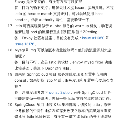
Envoy 是不支持的，有没有方法可以扩展
答：目前的确不支持，建议去社区提 issue，参与共建。不过
Istio 的 header match 支持正则，可以尝试使用 host
header，或者 authority 属性，需要验证一下。
Istio 可否实现类似于 dubbo 服务的 warmup 机制，动态调
整新注册 pod 的流量权重由低到正常值？ZPerling
答：Envoy 社区有提案，目前没有完成：
issue #11050
和
issue 13176
。
Mysql 和 mq 可以做版本流量控制吗？他们的流量识别怎么
做呢？
答：目前不行，这是 Istio 的软肋，envoy mysql filter 功能
比较基础，关注下 Dapr 这个项目。
原来的 SpringCloud 项目 服务注册发现 & 配置中心用的
consul，如果切换 Istio 的话，服务发现和配置中心要怎么支
持？
答：注册发现考虑下
consul2istio
，另外 SpringCloud 组件
可能需要做一些减法，去掉一些 Istio 支持的流控能力组件。
SpringCloud 项目 通过 K8s 集群部署，切换到 Istio，原来
业务依赖的中间件通信方式需要改变？原本的流量如果直接
切换到 Istio 风险较高，有没有一键下掉 Istio 的开关或者这