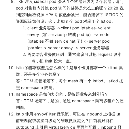
TKE 注入 sidecar pod 会从 1 个容器升级为 2 个容器，请问
pod 对集群内其他 pod 访问的链路是怎么走的呢？20:28 说
到控制面板资源 HPA 后依然会紧张，能否建议下 ISTIOD 的
资源应该如何设计么，比如 n 个 pod 对应 1 个 Istiod。
client 业务容器 ->client pod iptables->client
envoy（将 service ip 转成 pod ip） -> node
(iptables 不做 service nat 了) -> server pod
iptables-> server envoy -> server 业务容器
需要结合业务做压测，通常建议可以把 request 设小
一点，把 limit 设大一点。
isito 的部署模型是怎么样的？是每个业务部署一个 isitod 集
群，还是多个业务共享？
答：TCM 托管场景下，每个 mesh 有一个 Istiod。Istiod 按
照 namespace 隔离。
namespace 是如何划分的，是按照业务来划分吗？
答：TCM 场景下，是的，通过 namespace 隔离多租户的控
制面。
Istio 使用 envoyFilter 做限流，可以在 inbound 上根据 url
前缀匹配或者接口级别的维度做限流么？目前看只能在
outbound 上引用 virtualService 里面的配置，inbound 只