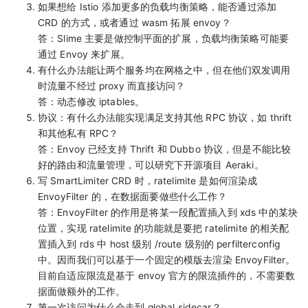
如果想给 Istio 添加更多的负载均衡策略，能否通过添加
CRD 的方式，或者通过 wasm 拓展 envoy？
答：Slime 主要是做控制平面的扩展，负载均衡策略可能要
通过 Envoy 来扩展。
有什么办法能让两个服务均在网格之中，但在他们双发调用
时流量不经过 proxy 而直接访问？
答：动态修改 iptables。
协议：有什么办法能实现满足支持其他 RPC 协议，如 thrift
和其他私有 RPC？
答：Envoy 已经支持 Thrift 和 Dubbo 协议，但是不能比较
好的路由和流量管理，可以研究下开源项目 Aeraki。
写 SmartLimiter CRD 时，ratelimite 是如何渲染成
EnvoyFilter 的，在数据面要做些什么工作？
答：EnvoyFilter 的作用是将某一段配置插入到 xds 中的某块
位置，实现 ratelimite 的功能就是要把 ratelimite 的相关配
置插入到 rds 中 host 级别 /route 级别的 perfilterconfig
中。因而我们可以基于一个固定的模版去渲染 EnvoyFilter。
目前自适应限流是基于 envoy 官方的限流插件的，不需要数
据面做额外的工作。
第一次访问为什么会走到 global sidecar？