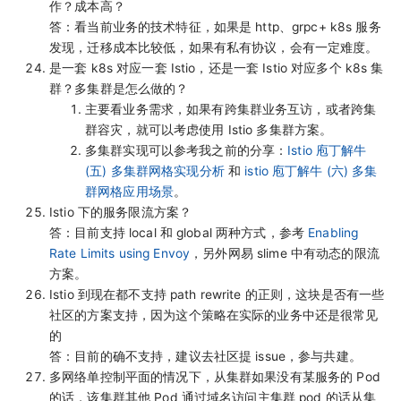
作？成本高？
答：看当前业务的技术特征，如果是 http、grpc+ k8s 服务
发现，迁移成本比较低，如果有私有协议，会有一定难度。
是一套 k8s 对应一套 Istio，还是一套 Istio 对应多个 k8s 集
群？多集群是怎么做的？
主要看业务需求，如果有跨集群业务互访，或者跨集
群容灾，就可以考虑使用 Istio 多集群方案。
多集群实现可以参考我之前的分享：
Istio 庖丁解牛
(五) 多集群网格实现分析
和
istio 庖丁解牛 (六) 多集
群网格应用场景
。
Istio 下的服务限流方案？
答：目前支持 local 和 global 两种方式，参考
Enabling
Rate Limits using Envoy
，另外网易 slime 中有动态的限流
方案。
Istio 到现在都不支持 path rewrite 的正则，这块是否有一些
社区的方案支持，因为这个策略在实际的业务中还是很常见
的
答：目前的确不支持，建议去社区提 issue，参与共建。
多网络单控制平面的情况下，从集群如果没有某服务的 Pod
的话，该集群其他 Pod 通过域名访问主集群 pod 的话从集