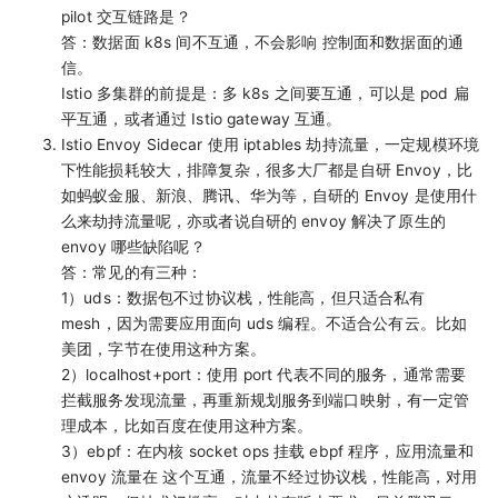
pilot 交互链路是？
答：数据面 k8s 间不互通，不会影响 控制面和数据面的通
信。
Istio 多集群的前提是：多 k8s 之间要互通，可以是 pod 扁
平互通，或者通过 Istio gateway 互通。
Istio Envoy Sidecar 使用 iptables 劫持流量，一定规模环境
下性能损耗较大，排障复杂，很多大厂都是自研 Envoy，比
如蚂蚁金服、新浪、腾讯、华为等，自研的 Envoy 是使用什
么来劫持流量呢，亦或者说自研的 envoy 解决了原生的
envoy 哪些缺陷呢？
答：常见的有三种：
1）uds：数据包不过协议栈，性能高，但只适合私有
mesh，因为需要应用面向 uds 编程。不适合公有云。比如
美团，字节在使用这种方案。
2）localhost+port：使用 port 代表不同的服务，通常需要
拦截服务发现流量，再重新规划服务到端口映射，有一定管
理成本，比如百度在使用这种方案。
3）ebpf：在内核 socket ops 挂载 ebpf 程序，应用流量和
envoy 流量在 这个互通，流量不经过协议栈，性能高，对用