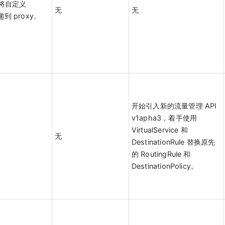
持将自定义
无
无
递到 proxy。
开始引入新的流量管理 API
v1apha3，着手使用
VirtualService 和
无
DestinationRule 替换原先
的 RoutingRule 和
DestinationPolicy。