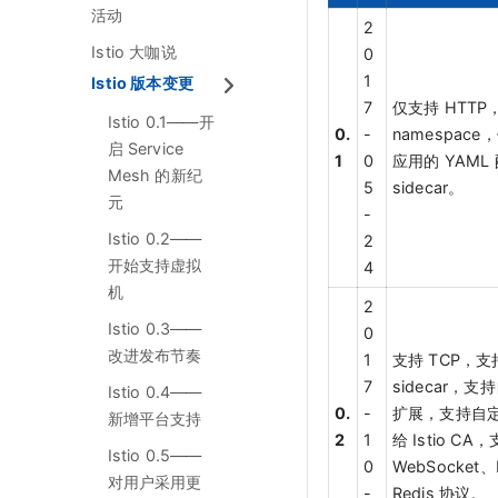
活动
2
Istio 大咖说
0
1
Istio 版本变更
7
仅支持 HTT
Istio 0.1——开
0.
-
namespac
启 Service
1
0
应用的 YAM
Mesh 的新纪
5
sidecar。
元
-
Istio 0.2——
2
开始支持虚拟
4
机
2
Istio 0.3——
0
改进发布节奏
1
支持 TCP，
7
sidecar，支持
Istio 0.4——
0.
-
扩展，支持自
新增平台支持
2
1
给 Istio CA
Istio 0.5——
0
WebSocket、
对用户采用更
-
Redis 协议。