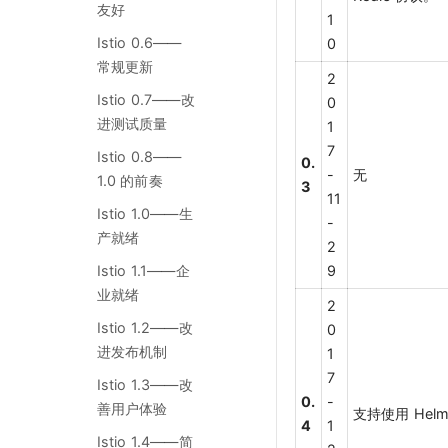
友好
1
Istio 0.6——
0
常规更新
2
Istio 0.7——改
0
进测试质量
1
7
Istio 0.8——
0.
-
无
1.0 的前奏
3
11
Istio 1.0——生
-
产就绪
2
Istio 1.1——企
9
业就绪
2
Istio 1.2——改
0
进发布机制
1
7
Istio 1.3——改
0.
-
善用户体验
支持使用 Helm
4
1
Istio 1.4——简