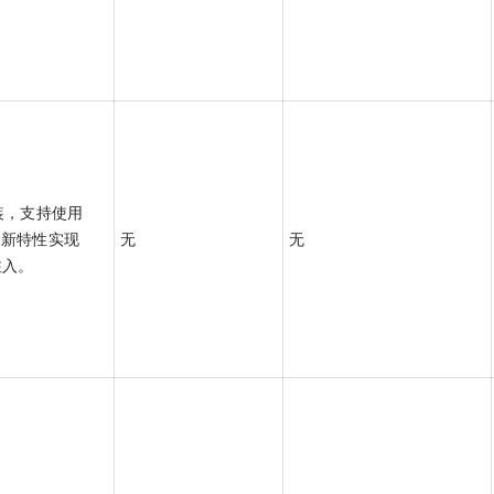
装，支持使用
s 的新特性实现
无
无
动注入。