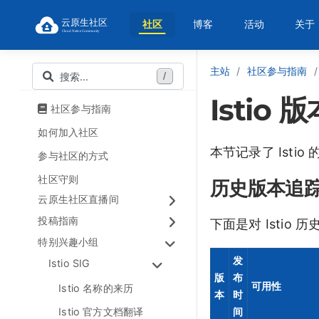
社区
博客
活动
关于
主站
社区参与指南
/
搜索...
Istio
社区参与指南
如何加入社区
本节记录了 Istio
参与社区的方式
社区守则
历史版本追
云原生社区直播间
投稿指南
下面是对 Istio
特别兴趣小组
发
Istio SIG
版
布
可用性
Istio 名称的来历
本
时
Istio 官方文档翻译
间