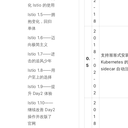
2
化 Istio 的使用
-
1
Istio 1.5——拥
8
抱变化，回归
单体
2
Istio 1.6——迈
0
向极简主义
1
8
Istio 1.7——进
支持渐渐式安
0.
-
击的追风少年
Kubernete
5
0
sidecar 自
Istio 1.8——用
2
户至上的选择
-
0
Istio 1.9——提
2
升 Day2 体验
Istio 1.10——
2
继续改善 Day2
0
操作并改版了
1
官网
8