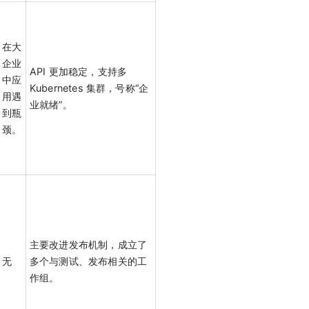
在大
企业
API 更加稳定，支持多
中应
Kubernetes 集群，号称“企
用遇
业就绪”。
到瓶
颈。
主要改进发布机制，成立了
无
多个与测试、发布相关的工
作组。