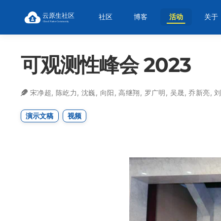
社区
博客
活动
关于
可观测性峰会 2023
宋净超
,
陈屹力
,
沈巍
,
向阳
,
高继翔
,
罗广明
,
吴晟
,
乔新亮
,
演示文稿
视频