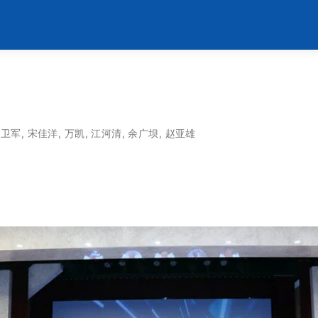
刘卫军
,
宋佳洋
,
万凯
,
江河清
,
余广坝
,
赵亚雄